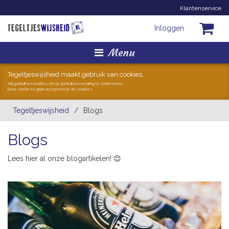
Klantenservice
Inloggen
Menu
Homepage
Tegeltjeswijsheid maakt gebruik van cookies.
Wij gebruiken cookies om je gebruikerservaring te verbeteren.
Door verder te gaan accepteer je de cookies.
Tegeltjes
Tegeltjeswijsheid
/
Blogs
Mokken
Blogs
Hollandse Kunst
Lees hier al onze blogartikelen! 😊
Geschenkjes
Zoeken