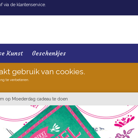
 via de klantenservice.
se Kunst
Geschenkjes
akt gebruik van cookies.
ing te verbeteren.
s om op Moederdag cadeau te doen