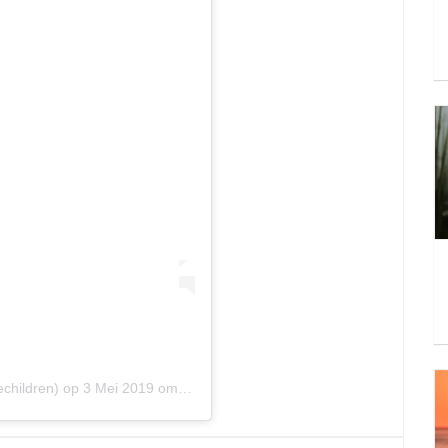
children)
op
3 Mei 2019 om 4:20 (PDT)