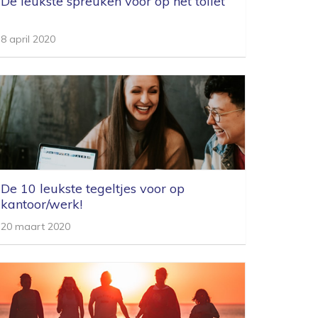
De leukste spreuken voor op het toilet
8 april 2020
De 10 leukste tegeltjes voor op
kantoor/werk!
20 maart 2020