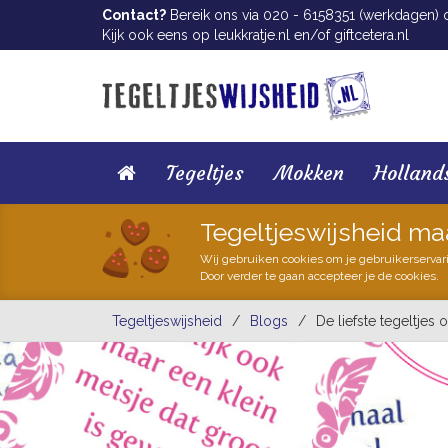
Contact?
Bereik ons via 020 - 6158351 (werkdagen) of
Kijk ook eens op
leukkratje.nl
en/of
giftcetera.nl
Tegeltjes
Mokken
Holland
Tegeltjeswijsheid ma
Wij gebruiken cookies om je gebruikerservar
Door verder te gaan accepteer je de cookies.
Tegeltjeswijsheid
/
Blogs
/
De liefste tegeltje