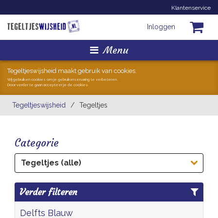
Klantenservice
Inloggen
Menu
Homepage
Tegeltjeswijsheid maakt gebruik van cookies.
Wij gebruiken cookies om je gebruikerservaring te verbeteren.
Door verder te gaan accepteer je de cookies.
Tegeltjes
Tegeltjeswijsheid
/
Tegeltjes
Mokken
Categorie
Hollandse Kunst
Tegeltjes (alle)
Geschenkjes
Verder filteren
Zoeken
Delfts Blauw