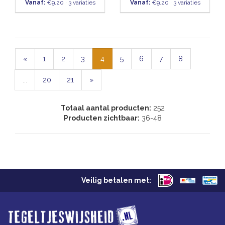
Vanaf:
€9.20 · 3 variaties
Vanaf:
€9.20 · 3 variaties
«
1
2
3
4
5
6
7
8
...
20
21
»
Totaal aantal producten:
252
Producten zichtbaar:
36-48
Veilig betalen met: