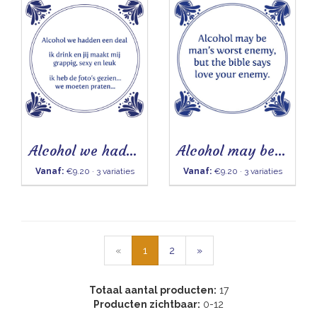
Alcohol we hadden een deal
Alcohol may be man's worst enemy
Vanaf:
€9.20 · 3 variaties
Vanaf:
€9.20 · 3 variaties
«
1
2
»
Totaal aantal producten:
17
Producten zichtbaar:
0-12