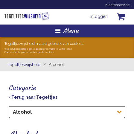
Klantenservice
Inloggen
Menu
Homepage
Tegeltjeswijsheid maakt gebruik van cookies.
Wij gebruiken cookies om je gebruikerservaring te verbeteren.
Door verder te gaan accepteer je de cookies.
Tegeltjes
Tegeltjeswijsheid
/
Alcohol
Mokken
Categorie
Hollandse Kunst
Terug naar Tegeltjes
Geschenkjes
Alcohol
Zoeken