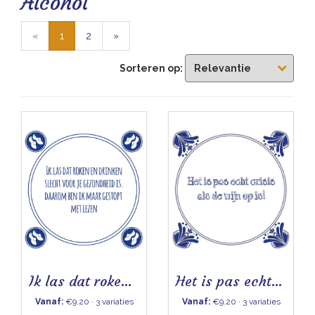
Alcohol
Blogs
«
1
2
»
Sorteren op:
Ik las dat roken en drinken - Tegeltje
Het is pas echt crisis
Vanaf:
€9.20 · 3 variaties
Vanaf:
€9.20 · 3 variaties