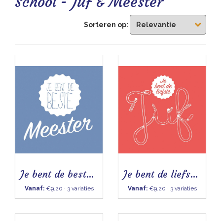
School - Juf & Meester
Blogs
Sorteren op:
Je bent de beste meester
Je bent de liefste juf
Vanaf:
€9.20 · 3 variaties
Vanaf:
€9.20 · 3 variaties