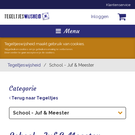
Klantenservice
Inloggen
Menu
Homepage
Tegeltjeswijsheid maakt gebruik van cookies.
Wij gebruiken cookies om je gebruikerservaring te verbeteren.
Door verder te gaan accepteer je de cookies.
Tegeltjes
Tegeltjeswijsheid
/
School - Juf & Meester
Mokken
Categorie
Hollandse Kunst
Terug naar Tegeltjes
Geschenkjes
School - Juf & Meester
Zoeken