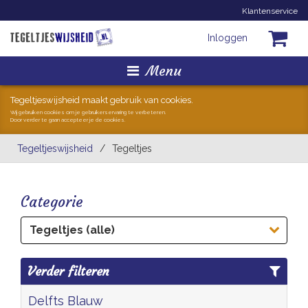
Klantenservice
Inloggen
Menu
Homepage
Tegeltjeswijsheid maakt gebruik van cookies.
Wij gebruiken cookies om je gebruikerservaring te verbeteren.
Door verder te gaan accepteer je de cookies.
Tegeltjes
Tegeltjeswijsheid
/
Tegeltjes
Mokken
Categorie
Hollandse Kunst
Tegeltjes (alle)
Geschenkjes
Verder filteren
Zoeken
Delfts Blauw