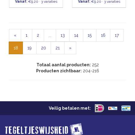
Vanaf:
€9.20 · 3 variaties
Vanaf:
€9.20 · 3 variaties
«
1
2
...
13
14
15
16
17
18
19
20
21
»
Totaal aantal producten:
252
Producten zichtbaar:
204-216
Veilig betalen met: