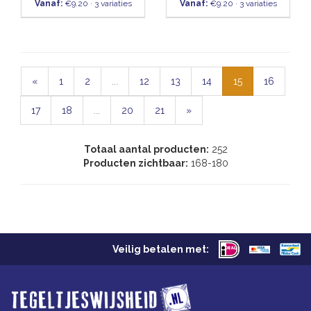
Vanaf:
€9.20 · 3 variaties
Vanaf:
€9.20 · 3 variaties
«
1
2
...
12
13
14
15
16
17
18
...
20
21
»
Totaal aantal producten:
252
Producten zichtbaar:
168-180
Veilig betalen met: