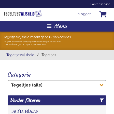
Klantenservice
Inloggen
Menu
Homepage
Tegeltjeswijsheid maakt gebruik van cookies.
Wij gebruiken cookies om je gebruikerservaring te verbeteren.
Door verder te gaan accepteer je de cookies.
Tegeltjes
Tegeltjeswijsheid
/
Tegeltjes
Mokken
Categorie
Hollandse Kunst
Tegeltjes (alle)
Geschenkjes
Verder filteren
Zoeken
Delfts Blauw