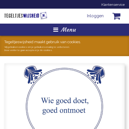
Klantenservice
Inloggen
Menu
Homepage
Tegeltjeswijsheid maakt gebruik van cookies.
Wij gebruiken cookies om je gebruikerservaring te verbeteren.
Door verder te gaan accepteer je de cookies.
Tegeltjes
Mokken
Hollandse Kunst
Geschenkjes
Zoeken