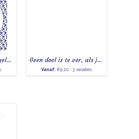
Alleen kan je niks- Tegeltje
Geen doel is te ver, als je plezier hebt in wat je doet
s
Vanaf:
€9.20 · 3 variaties