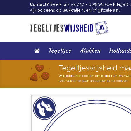
Contact?
Bereik ons via 020 - 6158351 (werkdagen) of
Kijk ook eens op
leukkratje.nl
en/of
giftcetera.nl
Tegeltjes
Mokken
Holland
Tegeltjeswijsheid ma
Wij gebruiken cookies om je gebruikerservar
Door verder te gaan accepteer je de cookies.