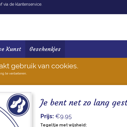
 via de klantenservice.
se Kunst
Geschenkjes
akt gebruik van cookies.
ing te verbeteren.
Je bent net zo lang ges
Prijs:
€9.95
Tegeltje met wijsheid: