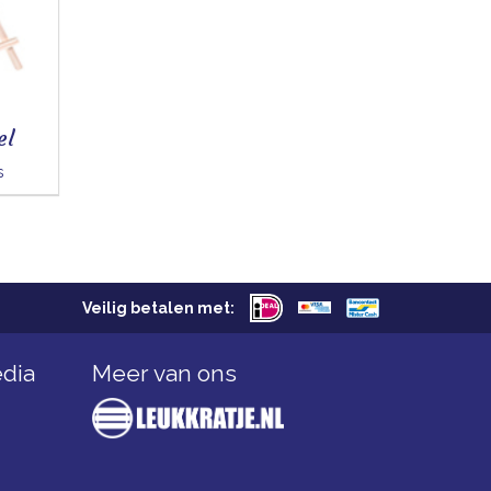
el
s
Veilig betalen met:
edia
Meer van ons