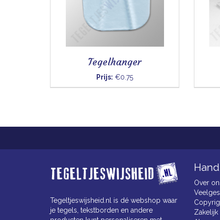
Tegelhanger
Prijs:
€0.75
Handi
Over on
Veelges
Tegeltjeswijsheid.nl is dé webshop waar
Copyrig
je tegels, tekstborden en andere
Zakelijk