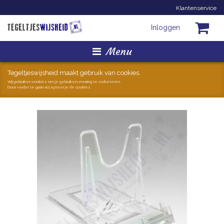
Klantenservice
Inloggen
Menu
Homepage
Tegeltjeswijsheid maakt gebruik van cookies.
Wij gebruiken cookies om je gebruikerservaring te verbeteren.
Door verder te gaan accepteer je de cookies.
Tegeltjes
Mokken
Hollandse Kunst
Geschenkjes
Zoeken