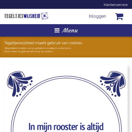
Klantenservice
Inloggen
Menu
Homepage
Tegeltjeswijsheid maakt gebruik van cookies.
Wij gebruiken cookies om je gebruikerservaring te verbeteren.
Door verder te gaan accepteer je de cookies.
Tegeltjes
Mokken
Hollandse Kunst
Geschenkjes
Zoeken