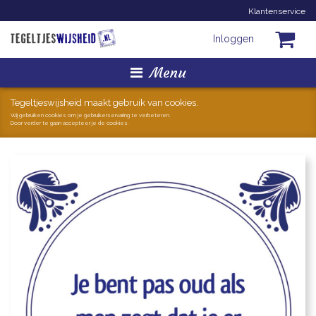
Klantenservice
Inloggen
Menu
Homepage
Tegeltjeswijsheid maakt gebruik van cookies.
Wij gebruiken cookies om je gebruikerservaring te verbeteren.
Door verder te gaan accepteer je de cookies.
Tegeltjes
Mokken
Hollandse Kunst
Geschenkjes
Zoeken