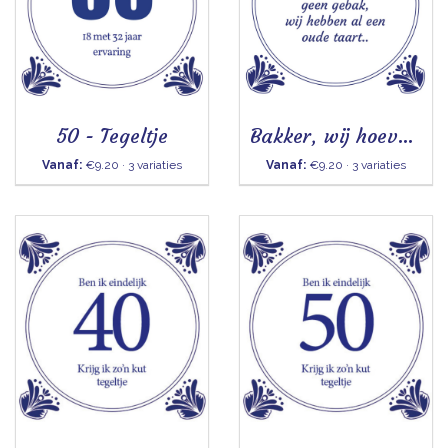
50 - Tegeltje
Bakker, wij hoeven vandaag geen gebak- Tegeltje
Vanaf:
€9.20 · 3 variaties
Vanaf:
€9.20 · 3 variaties