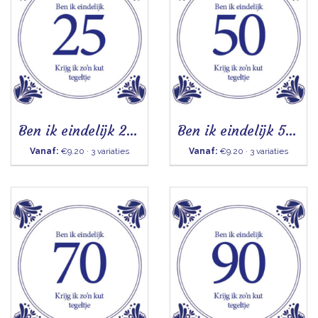
Ben ik eindelijk 25 - Tegeltje
Ben ik eindelijk 50 - Tegeltje
Vanaf:
€9.20 · 3 variaties
Vanaf:
€9.20 · 3 variaties