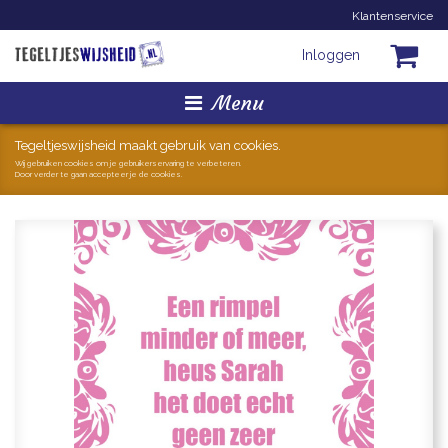
Klantenservice
Inloggen
Menu
Homepage
Tegeltjeswijsheid maakt gebruik van cookies.
Wij gebruiken cookies om je gebruikerservaring te verbeteren.
Door verder te gaan accepteer je de cookies.
Tegeltjes
Mokken
Hollandse Kunst
Geschenkjes
Zoeken