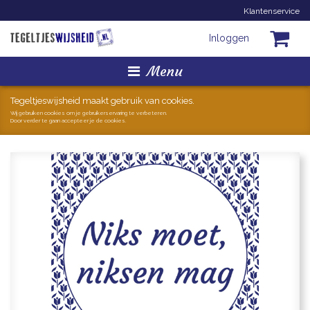
Klantenservice
Inloggen
Menu
Homepage
Tegeltjeswijsheid maakt gebruik van cookies.
Wij gebruiken cookies om je gebruikerservaring te verbeteren.
Door verder te gaan accepteer je de cookies.
Tegeltjes
Mokken
Hollandse Kunst
Geschenkjes
Zoeken