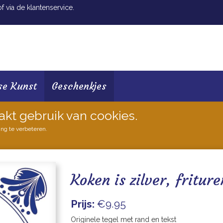
 via de klantenservice.
se Kunst
Geschenkjes
akt gebruik van cookies.
ing te verbeteren.
Koken is zilver, fritur
Prijs:
€9.95
Originele tegel met rand en tekst