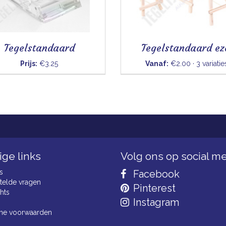
Tegelstandaard
Tegelstandaard ez
Prijs:
€3.25
Vanaf:
€2.00 · 3 variatie
ge links
Volg ons op social m
s
Facebook
telde vragen
Pinterest
hts
Instagram
ne voorwaarden