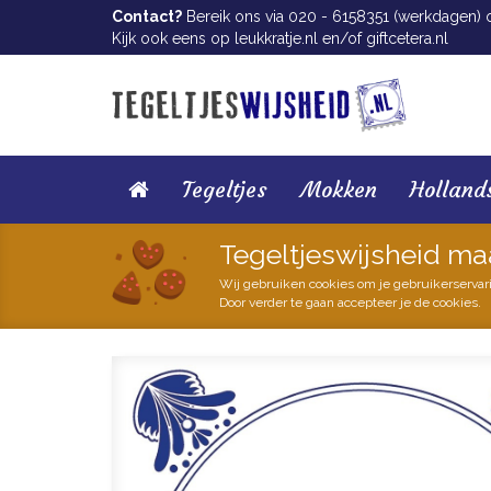
Contact?
Bereik ons via 020 - 6158351 (werkdagen) of
Kijk ook eens op
leukkratje.nl
en/of
giftcetera.nl
Tegeltjes
Mokken
Holland
Tegeltjeswijsheid ma
Wij gebruiken cookies om je gebruikerservar
Door verder te gaan accepteer je de cookies.