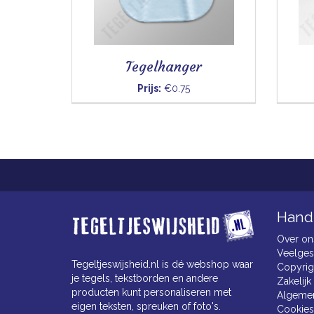
Tegelhanger
Prijs:
€0.75
Handi
Over on
Veelges
Tegeltjeswijsheid.nl is dé webshop waar
Copyrig
je tegels, tekstborden en andere
Zakelijk
producten kunt personaliseren met
Algeme
eigen teksten, spreuken of foto's.
Cookies