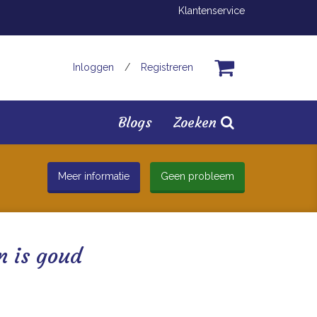
Klantenservice
Inloggen
/
Registreren
Blogs
Zoeken
Meer informatie
Geen probleem
en is goud