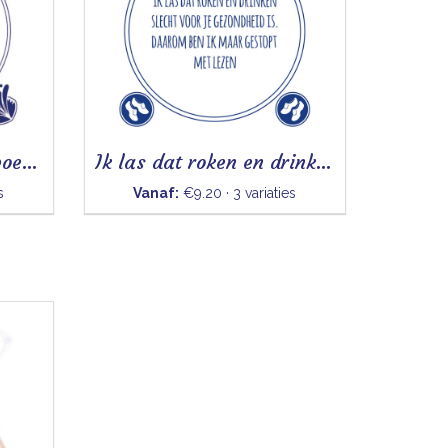
Zoals het potje thuis poept - Tegeltje
Ik las dat roken en drinken - Tegeltje
s
Vanaf:
€9.20 · 3 variaties