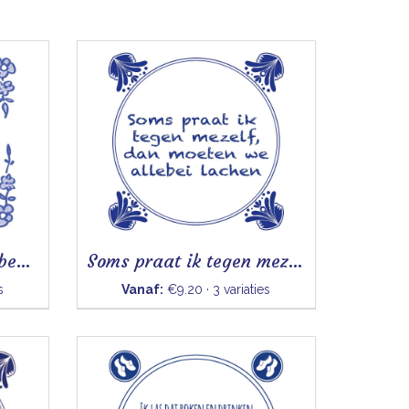
Ik ben misschien een beetje gek
Soms praat ik tegen mezelf
s
Vanaf:
€9.20 · 3 variaties