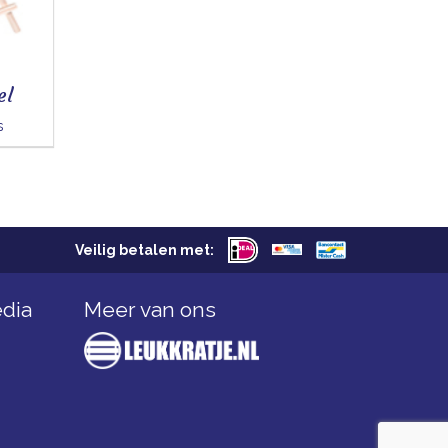
el
s
Veilig betalen met:
edia
Meer van ons