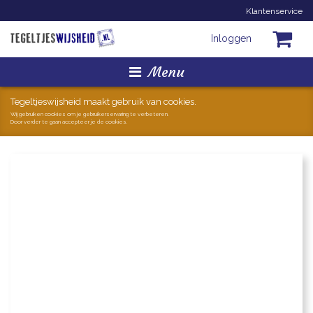
Klantenservice
Inloggen
Menu
Homepage
Tegeltjeswijsheid maakt gebruik van cookies.
Wij gebruiken cookies om je gebruikerservaring te verbeteren.
Door verder te gaan accepteer je de cookies.
Tegeltjes
Mokken
Hollandse Kunst
Geschenkjes
Zoeken