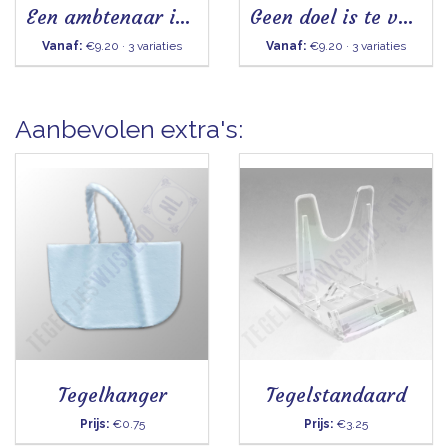
Een ambtenaar is iemand - Tegeltje
Geen doel is te ver, als je plezier hebt in wat je doet
Vanaf:
€9.20 · 3 variaties
Vanaf:
€9.20 · 3 variaties
Aanbevolen extra's:
Tegelhanger
Tegelstandaard
Prijs:
€0.75
Prijs:
€3.25