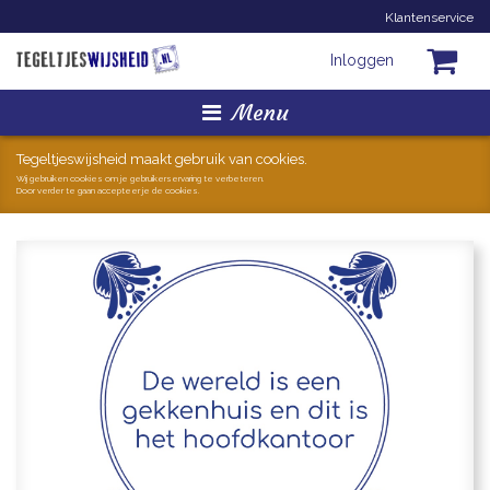
Klantenservice
Inloggen
Menu
Homepage
Tegeltjeswijsheid maakt gebruik van cookies.
Wij gebruiken cookies om je gebruikerservaring te verbeteren.
Door verder te gaan accepteer je de cookies.
Tegeltjes
Mokken
Hollandse Kunst
Geschenkjes
Zoeken