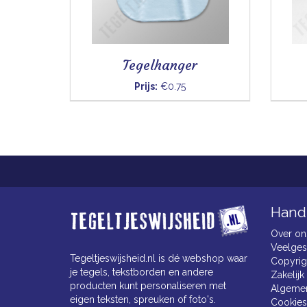
Tegelhanger
Prijs:
€0.75
Handi
Over on
Veelges
Tegeltjeswijsheid.nl is dé webshop waar
Copyrig
je tegels, tekstborden en andere
Zakelijk
producten kunt personaliseren met
Algeme
eigen teksten, spreuken of foto's.
Cookies