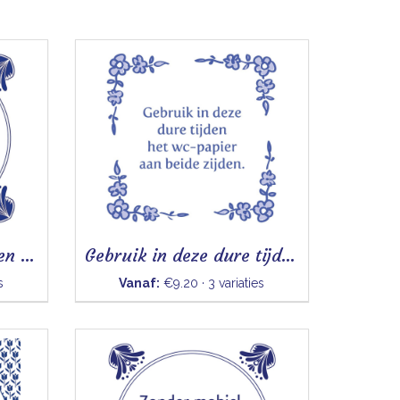
Koken is zilver, frituren is goud
Gebruik in deze dure tijden
s
Vanaf:
€9.20 · 3 variaties