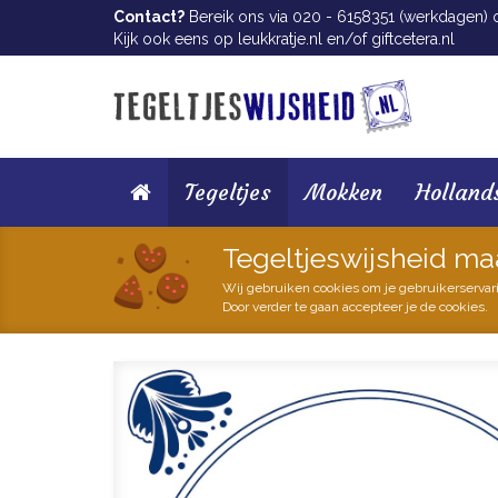
Contact?
Bereik ons via 020 - 6158351 (werkdagen) of
Kijk ook eens op
leukkratje.nl
en/of
giftcetera.nl
Tegeltjes
Mokken
Holland
Tegeltjeswijsheid ma
Wij gebruiken cookies om je gebruikerservar
Door verder te gaan accepteer je de cookies.