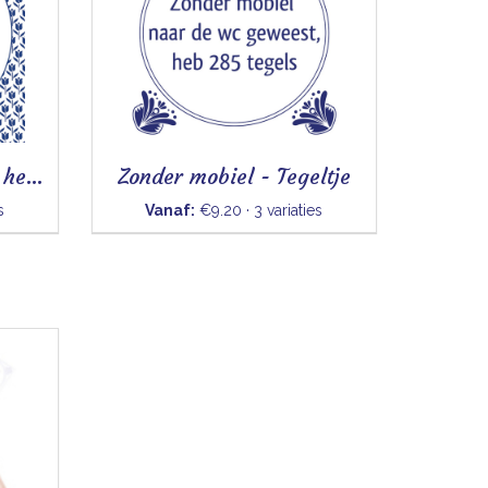
Oost west thuis poept het best
Zonder mobiel - Tegeltje
s
Vanaf:
€9.20 · 3 variaties