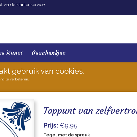
 via de klantenservice.
se Kunst
Geschenkjes
akt gebruik van cookies.
ing te verbeteren.
Toppunt van zelfvertro
Prijs:
€9.95
Tegel met de spreuk