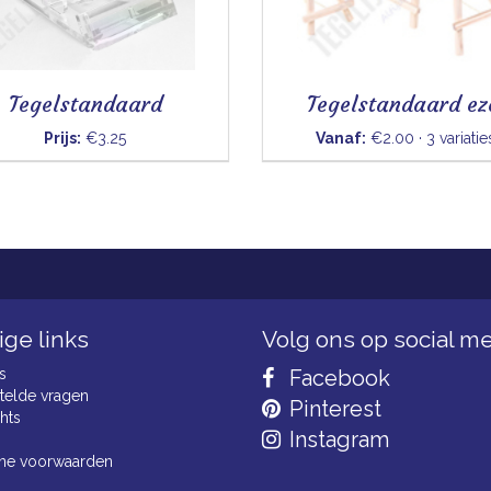
Tegelstandaard
Tegelstandaard ez
Prijs:
€3.25
Vanaf:
€2.00 · 3 variatie
ge links
Volg ons op social m
s
Facebook
telde vragen
Pinterest
hts
Instagram
ne voorwaarden