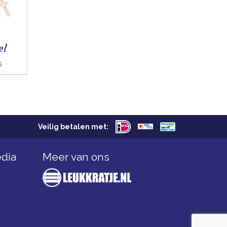
el
s
Veilig betalen met:
edia
Meer van ons