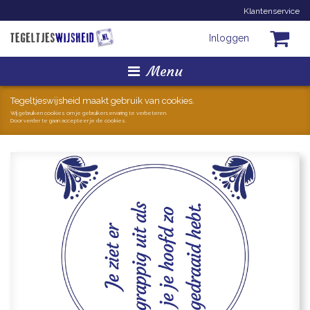
Klantenservice
Inloggen
Menu
Homepage
Tegeltjeswijsheid maakt gebruik van cookies.
Wij gebruiken cookies om je gebruikerservaring te verbeteren.
Door verder te gaan accepteer je de cookies.
Tegeltjes
Mokken
Hollandse Kunst
Geschenkjes
Zoeken