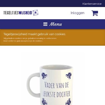
Klantenservice
Inloggen
Menu
Homepage
Tegeltjeswijsheid maakt gebruik van cookies.
Wij gebruiken cookies om je gebruikerservaring te verbeteren.
Door verder te gaan accepteer je de cookies.
Tegeltjes
Mokken
Hollandse Kunst
Geschenkjes
Zoeken