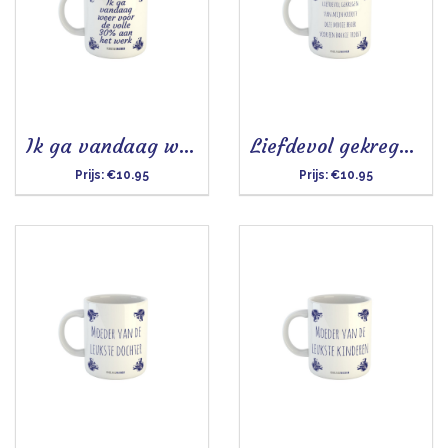
Ik ga vandaag weer voor de volle 30 - Mok
Liefdevol gekregen van mijn kroost - Mok
Prijs:
€10.95
Prijs:
€10.95