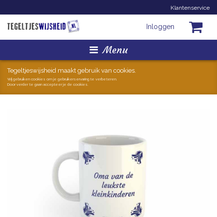
Klantenservice
Inloggen
Menu
Homepage
Tegeltjeswijsheid maakt gebruik van cookies.
Wij gebruiken cookies om je gebruikerservaring te verbeteren.
Door verder te gaan accepteer je de cookies.
Tegeltjes
Mokken
Hollandse Kunst
Geschenkjes
Zoeken