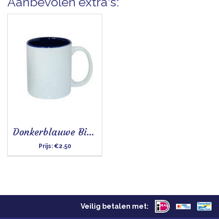
Aanbevolen extra's:
Donkerblauwe Binnenkant
Prijs:
€2.50
Veilig betalen met: