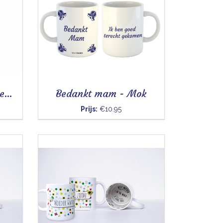
Voor de beste, liefste en aardigste oma - Mok
Bedankt mam - Mok
Prijs:
€10.95