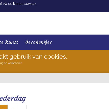
 via de klantenservice.
se Kunst
Geschenkjes
akt gebruik van cookies.
ing te verbeteren.
ederdag