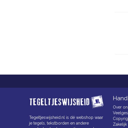
Handi
Over on
Veelges
Tegeltjeswijsheid.nl is dé webshop waar
Copyrig
je tegels, tekstborden en andere
Zakelijk