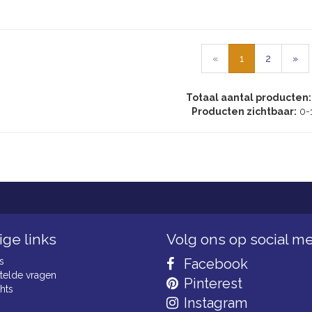
«
1
2
»
Totaal aantal producten:
Producten zichtbaar:
0-
ge links
Volg ons op social m
s
Facebook
telde vragen
Pinterest
hts
Instagram