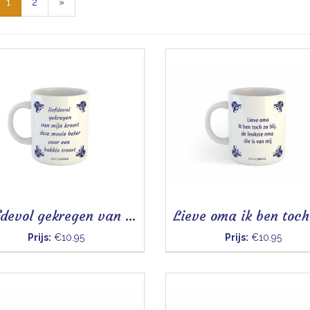
1
2
»
Liefdevol gekregen van mijn kroost - Mok
Prijs:
€10.95
Prijs:
€10.95