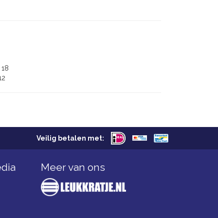
18
12
Veilig betalen met:
edia
Meer van ons