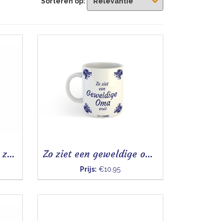
Sorteren op:
Lieve oma ik ben toch zo blij - Mok
Zo ziet een geweldige oma eruit - Mok
Prijs:
€10.95