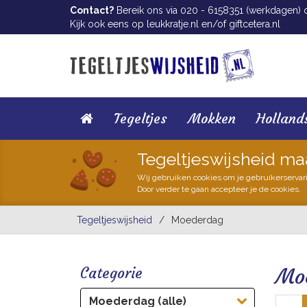
Contact?
Bereik ons via 020 - 6158351 (werkdagen) of
Kijk ook eens op
leukkratje.nl
en/of
giftcetera.nl
Tegeltjes
Mokken
Holland
Tegeltjeswijsheid ma
Wij gebruiken cookies om je gebruikerservar
Door verder te gaan accepteer je de cookies.
Tegeltjeswijsheid
/
Moederdag
Categorie
Mo
Moederdag (alle)