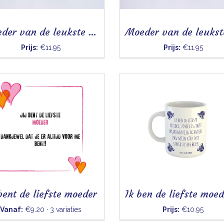
Moeder van de leukste kinderen (bloem) - Mok
Prijs:
€11.95
Prijs:
€11.95
 bent de liefste moeder
Vanaf:
€9.20 · 3 variaties
Prijs:
€10.95