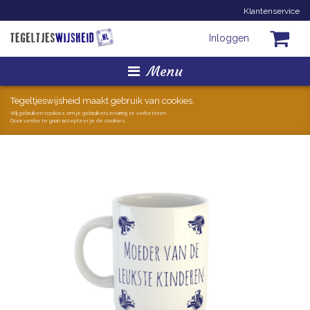
Klantenservice
Inloggen
Menu
Homepage
Tegeltjeswijsheid maakt gebruik van cookies.
Wij gebruiken cookies om je gebruikerservaring te verbeteren.
Door verder te gaan accepteer je de cookies.
Tegeltjes
Mokken
Hollandse Kunst
Geschenkjes
Zoeken