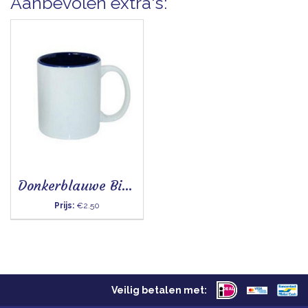
Aanbevolen extra's:
Donkerblauwe Binnenkant
Prijs:
€2.50
Veilig betalen met: