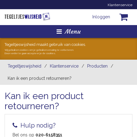
Klantenservice
Inloggen
Menu
Homepage
Tegeltjeswijsheid maakt gebruik van cookies.
Wij gebruiken cookies om je gebruikerservaring te verbeteren.
Door verder te gaan accepteer je de cookies.
Tegeltjes
Tegeltjeswijsheid
/
Klantenservice
/
Producten
/
Mokken
Kan ik een product retourneren?
Hollandse Kunst
Kan ik een product
retourneren?
Geschenkjes
Zoeken
Hulp nodig?
Bel ons op
020-6158351