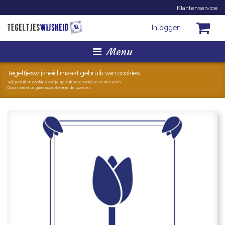
Klantenservice
Inloggen
Menu
Homepage
Tegeltjeswijsheid maakt gebruik van cookies.
Wij gebruiken cookies om je gebruikerservaring te verbeteren.
Door verder te gaan accepteer je de cookies.
Tegeltjes
Mokken
Hollandse Kunst
Geschenkjes
Zoeken