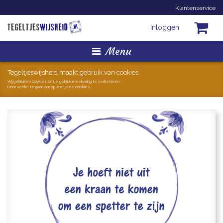
Klantenservice
Inloggen
Menu
Homepage
Tegeltjeswijsheid maakt gebruik van cookies.
Wij gebruiken cookies om je gebruikerservaring te verbeteren.
Door verder te gaan accepteer je de cookies.
Tegeltjes
Mokken
Hollandse Kunst
Geschenkjes
Zoeken