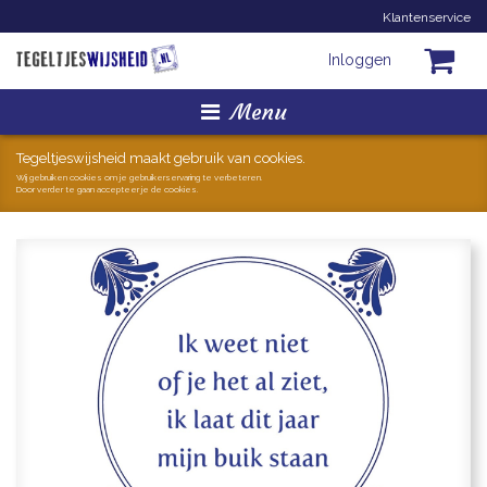
Klantenservice
Inloggen
Menu
Homepage
Tegeltjeswijsheid maakt gebruik van cookies.
Wij gebruiken cookies om je gebruikerservaring te verbeteren.
Door verder te gaan accepteer je de cookies.
Tegeltjes
Mokken
Hollandse Kunst
Geschenkjes
Zoeken