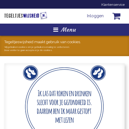
Klantenservice
Inloggen
Menu
Homepage
Tegeltjeswijsheid maakt gebruik van cookies.
Wij gebruiken cookies om je gebruikerservaring te verbeteren.
Door verder te gaan accepteer je de cookies.
Tegeltjes
Mokken
Hollandse Kunst
Geschenkjes
Zoeken