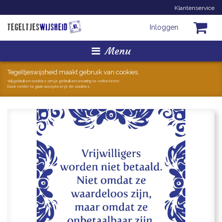
Klantenservice
Inloggen
Menu
Homepage
Tegeltjeswijsheid maakt gebruik van cookies.
Wij gebruiken cookies om je gebruikerservaring te verbeteren.
Door verder te gaan accepteer je de cookies.
Tegeltjes
Mokken
Hollandse Kunst
Geschenkjes
Zoeken