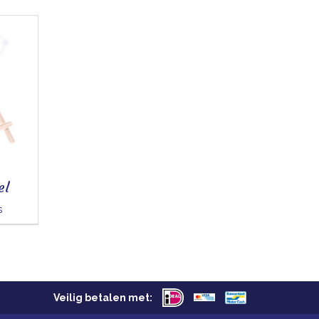
el
s
Veilig betalen met: