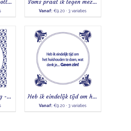
Natuurlijk doet de grootte er toe
Soms praat ik tegen mezelf
s
Vanaf:
€9.20 · 3 variaties
Niks moet, niksen mag - Tegeltje
Heb ik eindelijk tijd om het huishouden te doen - Tegeltje
s
Vanaf:
€9.20 · 3 variaties