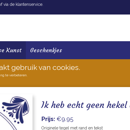
 via de klantenservice.
se Kunst
Geschenkjes
akt gebruik van cookies.
ing te verbeteren.
Ik heb echt geen hekel
Prijs:
€9.95
Originele tegel met rand en tekst