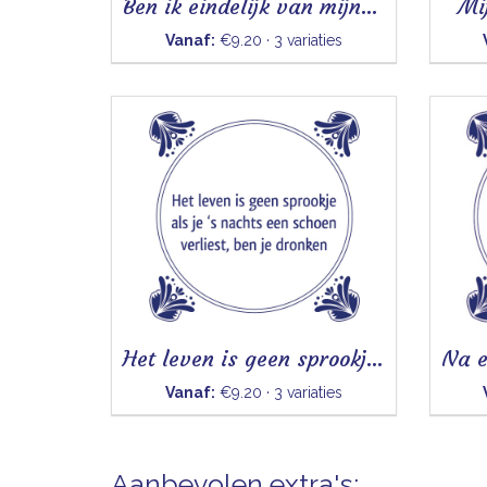
Ben ik eindelijk van mijn jeugdpuistjes af
Mi
Vanaf:
€9.20 · 3 variaties
Het leven is geen sprookje - Tegeltje
Vanaf:
€9.20 · 3 variaties
Aanbevolen extra's: