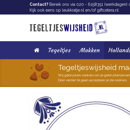
Contact?
Bereik ons via 020 - 6158351 (werkdagen) of
Kijk ook eens op
leukkratje.nl
en/of
giftcetera.nl
Tegeltjes
Mokken
Holland
Tegeltjeswijsheid ma
Wij gebruiken cookies om je gebruikerservar
Door verder te gaan accepteer je de cookies.