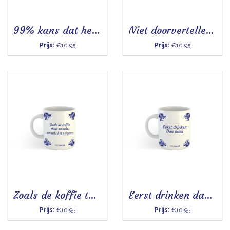
99% kans dat het mij niet interesseert - Mok
Niet doorvertellen dit is eigenlijk wijn - Mok
Prijs:
€10.95
Prijs:
€10.95
Zoals de koffie thuis smaakt, smaakt het nergens - Mok
Eerst drinken dan doen - Mok
Prijs:
€10.95
Prijs:
€10.95