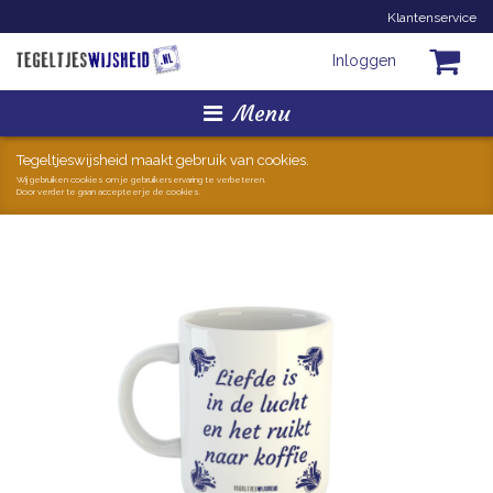
Klantenservice
Inloggen
Menu
Homepage
Tegeltjeswijsheid maakt gebruik van cookies.
Wij gebruiken cookies om je gebruikerservaring te verbeteren.
Door verder te gaan accepteer je de cookies.
Tegeltjes
Mokken
Hollandse Kunst
Geschenkjes
Zoeken