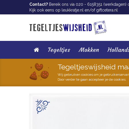
Contact?
Bereik ons via 020 - 6158351 (werkdagen) of
Kijk ook eens op
leukkratje.nl
en/of
giftcetera.nl
Tegeltjes
Mokken
Holland
Tegeltjeswijsheid ma
Wij gebruiken cookies om je gebruikerservar
Door verder te gaan accepteer je de cookies.