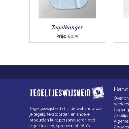
Tegelhanger
Prijs:
€0.75
Handi
Over on
Veelges
Tegeltjeswijsheid.nl is dé webshop waar
Copyrig
je tegels, tekstborden en andere
Zakelijk
producten kunt personaliseren met
Algeme
eigen teksten, spreuken of foto's.
Cookies