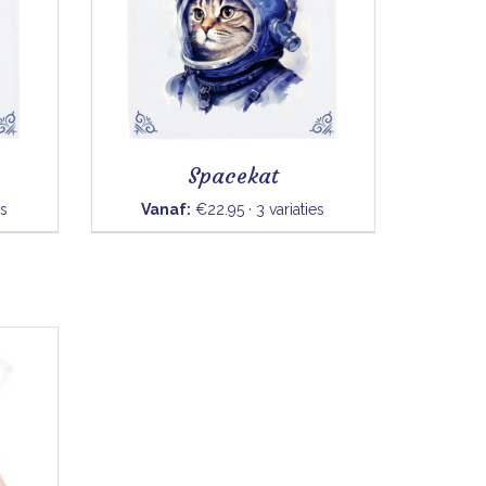
Spacekat
es
Vanaf:
€22.95 · 3 variaties