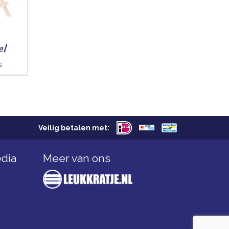
el
s
Veilig betalen met:
edia
Meer van ons