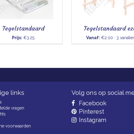
Tegelstandaard
Tegelstandaard ez
Prijs:
€3.25
Vanaf:
€2.00 · 3 variatie
ge links
Volg ons op social m
s
Facebook
telde vragen
Pinterest
hts
Instagram
ne voorwaarden