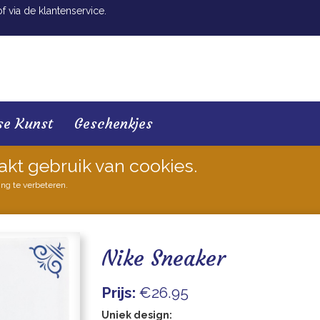
 via de klantenservice.
se Kunst
Geschenkjes
akt gebruik van cookies.
ing te verbeteren.
Nike Sneaker
Prijs:
€26.95
Uniek design: