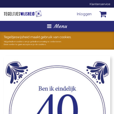
Klantenservice
Inloggen
Menu
Homepage
Tegeltjeswijsheid maakt gebruik van cookies.
Wij gebruiken cookies om je gebruikerservaring te verbeteren.
Door verder te gaan accepteer je de cookies.
Tegeltjes
Mokken
Hollandse Kunst
Geschenkjes
Zoeken