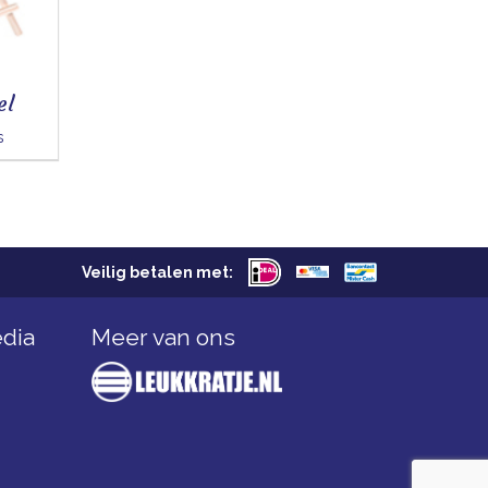
el
s
Veilig betalen met:
edia
Meer van ons