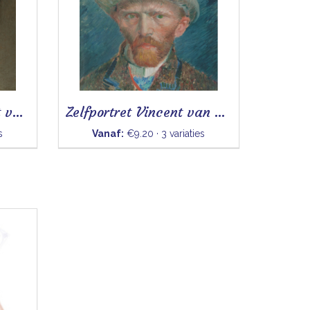
Zelfportret Rembrandt van Rijn- Tegeltje
Zelfportret Vincent van Gogh - Tegeltje
s
Vanaf:
€9.20 · 3 variaties