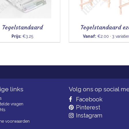
Tegelstandaard
Tegelstandaard ez
Prijs:
€3.25
Vanaf:
€2.00 · 3 variatie
ge links
Volg ons op social m
s
Facebook
telde vragen
Pinterest
hts
Instagram
ne voorwaarden