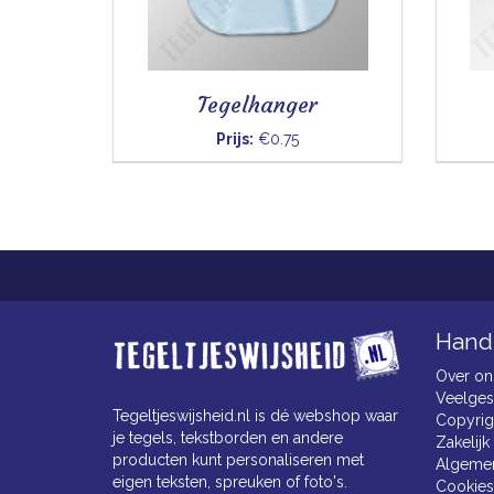
Tegelhanger
Prijs:
€0.75
Handi
Over on
Veelges
Tegeltjeswijsheid.nl is dé webshop waar
Copyrig
je tegels, tekstborden en andere
Zakelijk
producten kunt personaliseren met
Algeme
eigen teksten, spreuken of foto's.
Cookies