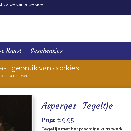
 via de klantenservice.
se Kunst
Geschenkjes
akt gebruik van cookies.
ing te verbeteren.
Asperges -Tegeltje
Prijs:
€9.95
Tegeltje met het prachtige kunstwerk: